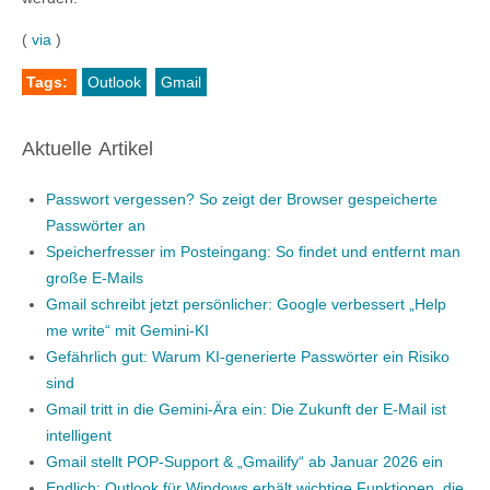
(
via
)
Tags:
Outlook
Gmail
Aktuelle Artikel
Passwort vergessen? So zeigt der Browser gespeicherte
Passwörter an
Speicherfresser im Posteingang: So findet und entfernt man
große E-Mails
Gmail schreibt jetzt persönlicher: Google verbessert „Help
me write“ mit Gemini-KI
Gefährlich gut: Warum KI-generierte Passwörter ein Risiko
sind
Gmail tritt in die Gemini-Ära ein: Die Zukunft der E-Mail ist
intelligent
Gmail stellt POP-Support & „Gmailify“ ab Januar 2026 ein
Endlich: Outlook für Windows erhält wichtige Funktionen, die