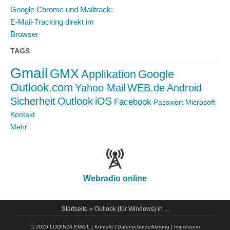
Google Chrome und Mailtrack:
E-Mail-Tracking direkt im
Browser
TAGS
Gmail
GMX
Applikation
Google
Outlook.com
Yahoo Mail
WEB.de
Android
Sicherheit
Outlook
iOS
Facebook
Passwort
Microsoft
Kontakt
Mehr
Webradio online
Startseite
» Outlook (für Windows) in ...
© 2026 LOGIN24.EMAIL |
Kontakt
|
Datenschutzerklärung
|
Impressum