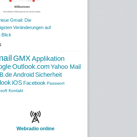
neue Gmail: Die
tigsten Veränderungen auf
 Blick
S
ail
GMX
Applikation
ogle
Outlook.com
Yahoo Mail
B.de
Android
Sicherheit
look
iOS
Facebook
Passwort
soft
Kontakt
Webradio online