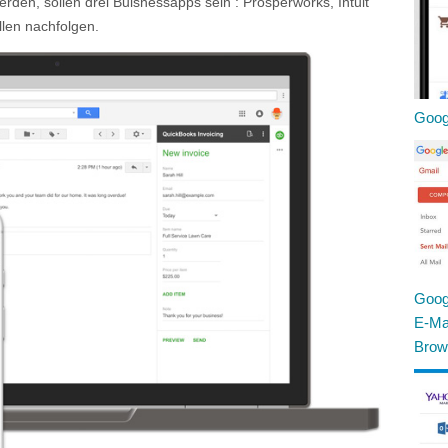
en, sollen drei Buisnessapps sein : Prosperworks, Intuit
len nachfolgen.
Googl
Goog
E-Mai
Brow