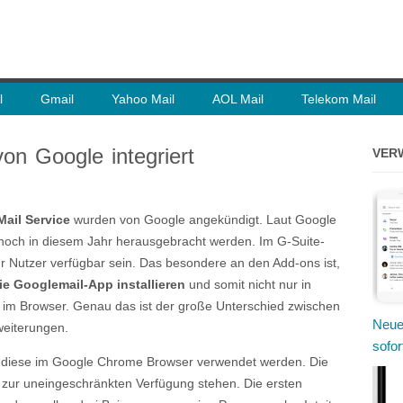
l
Gmail
Yahoo Mail
AOL Mail
Telekom Mail
on Google integriert
VER
Mail Service
wurden von Google angekündigt. Laut Google
s noch in diesem Jahr herausgebracht werden. Im G-Suite-
r Nutzer verfügbar sein. Das besondere an den Add-ons ist,
ie Googlemail-App installieren
und somit nicht nur in
im Browser. Genau das ist der große Unterschied zwischen
Neue
eiterungen.
sofor
s diese im Google Chrome Browser verwendet werden. Die
zur uneingeschränkten Verfügung stehen. Die ersten