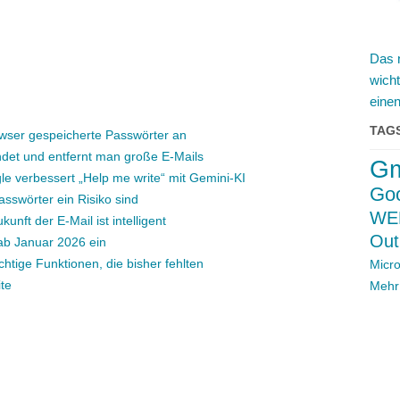
Das 
wich
einen
TAG
wser gespeicherte Passwörter an
ndet und entfernt man große E-Mails
Gm
gle verbessert „Help me write“ mit Gemini-KI
Go
asswörter ein Risiko sind
WE
kunft der E-Mail ist intelligent
Out
 ab Januar 2026 ein
chtige Funktionen, die bisher fehlten
Micro
te
Mehr