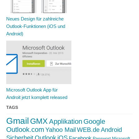
Neues Design für zahlreiche
Outlook-Funktionen (iOS und
Android)
Microsoft Outlook App für
Androit jetzt komplett released
TAGS
Gmail
GMX
Applikation
Google
Outlook.com
Yahoo Mail
WEB.de
Android
Sicherheit
Outlook
iOS
Facebook
Passwort
Microsoft