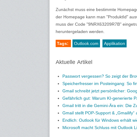
Zunächst muss eine bestimmte Homepage b
der Homepage kann man "ProduktId" auswäh
muss der Code "9NRX63209R7B" eingetra
heruntergeladen werden.
Tags:
Outlook.com
Applikation
Aktuelle Artikel
Passwort vergessen? So zeigt der Bro
Speicherfresser im Posteingang: So fi
Gmail schreibt jetzt persönlicher: Goo
Gefährlich gut: Warum KI-generierte P
Gmail tritt in die Gemini-Ära ein: Die Zu
Gmail stellt POP-Support & „Gmailify“
Endlich: Outlook für Windows erhält wi
Microsoft macht Schluss mit Outlook Li