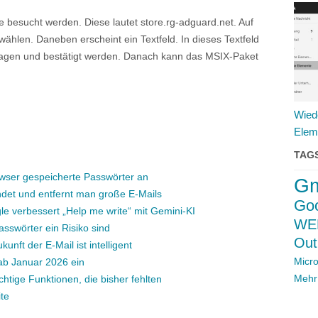
esucht werden. Diese lautet store.rg-adguard.net. Auf
len. Daneben erscheint ein Textfeld. In dieses Textfeld
gen und bestätigt werden. Danach kann das MSIX-Paket
Wied
Elem
TAG
wser gespeicherte Passwörter an
Gm
ndet und entfernt man große E-Mails
Go
gle verbessert „Help me write“ mit Gemini-KI
WE
asswörter ein Risiko sind
Out
kunft der E-Mail ist intelligent
Micro
 ab Januar 2026 ein
Mehr
chtige Funktionen, die bisher fehlten
te