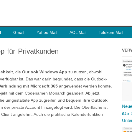
l
Gmail
Yahoo Mail
AOL Mail
Telekom Mail
p für Privatkunden
VER
ichkeit
, die
Outlook Windows App
zu nutzen, obwohl
erfügbar ist. Das war darin begründet, dass die Outlook-
Verbindung mit Microsoft 365
angewendet werden konnte.
Projekt mit dem Codenamen Monarch geändert. Ab jetzt,
die umgestaltete App zugreifen und bequem
ihre Outlook
Neue
m der private Account hinzugefügt wird. Die Oberfläche ist
iOS b
Client angelehnt. Auch die praktische Kalenderfunktion
Unte